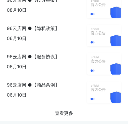
official
官方公告
08月10日
96云店网 ●【隐私政策】
official
官方公告
06月10日
96云店网 ●【服务协议】
official
官方公告
06月10日
96云店网 ●【商品条例】
official
官方公告
06月10日
查看更多